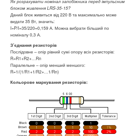
Як розрахувати номінал запобіжника перед імпульсним
блоком живлення LRS-35-15?
Даний блок живиться від 220 В та максимально може
видати 35 Вт, значить:
I=P/I=35/220=0,159 А. Можна вибрати більший по
номіналу 0,3 А.
З’єднання резисторів
Послідовне – опір рівний сумі опору всіх резисторів:
R=R1+R2+…Rn
Паралельне – опір менший меншого:
R=1/(1/R1+1/R2+…1/Rn)
Кольорове маркування резисторів: