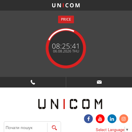
PRICE
08:25:41
06.08.2026 THU
Search
Select Language
▼