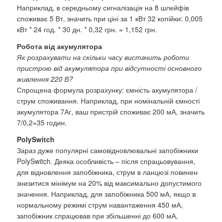
Наприклад, в середньому сигналізація на 8 шлейфів
споживає 5 Вт, значить при ціні за 1 кВт 32 копійки: 0,005
кВт * 24 год. * 30 дн. * 0,32 грн. = 1,152 грн.
Робота від акумулятора
Як розрахувати на скільки часу вистачить роботи
пристрою від акумулятора при відсутності основного
живлення 220 В?
Спрощена формула розрахунку: ємність акумулятора /
струм споживання. Наприклад, при номінальній ємності
акумулятора 7Аг, ваш пристрій споживає 200 мА, значить
7/0,2=35 годин.
PolySwitch
Зараз дуже популярні самовідновлювальні запобіжники
PolySwitch. Деяка особливість – після спрацьовування,
для відновлення запобіжника, струм в ланцюзі повинен
знизитися мінімум на 20% від максимально допустимого
значення. Наприклад, для запобіжника 500 мА, якщо в
нормальному режимі струм навантаження 450 мА,
запобіжник спрацював при збільшенні до 600 мА,