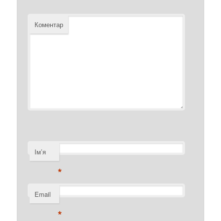
Коментар
Ім’я
*
Email
*