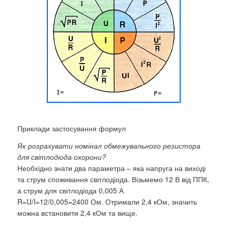
Приклади застосування формул
Як розрахувати номінал обмежувального резистора
для світлодіода охорони?
Необхідно знати два параметра – яка напруга на виході
та струм споживання світлодіода. Візьмемо 12 В від ППК,
а струм для світлодіода 0,005 А
R=U/I=12/0,005=2400 Ом. Отримали 2,4 кОм, значить
можна встановити 2,4 кОм та вище.