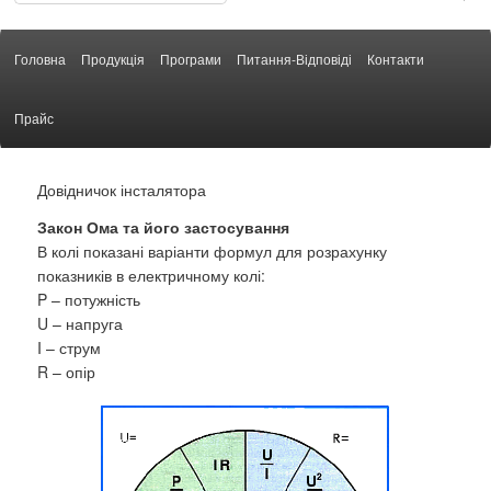
Головна
Продукція
Програми
Питання-Відповіді
Контакти
Прайс
Довідничок інсталятора
Закон Ома та його застосування
В колі показані варіанти формул для розрахунку
показників в електричному колі:
P – потужність
U – напруга
I – струм
R – опір