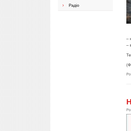
Радіо
– 
– 
Те
(Ф
Po
Н
Po