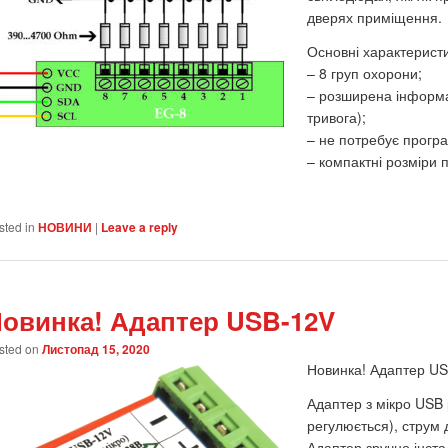
дверях приміщення.
Основні характеристи
– 8 груп охорони;
– розширена інформат
тривога);
– не потребує програ
– компактні розміри 
sted in
НОВИНИ
|
Leave a reply
овинка! Адаптер USB-12V
sted on
Листопад 15, 2020
Новинка! Адаптер US
Адаптер з мікро USB 
регулюється), струм 
Адаптер зручно інста