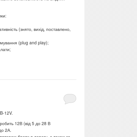
ки:
ивність (знято, вихід, поставлено,
мування (plug and play);
плати;
B-12V.
робить 12В (від 5 до 28 В
до 2А.
ляторам брати в дорогу, а також за