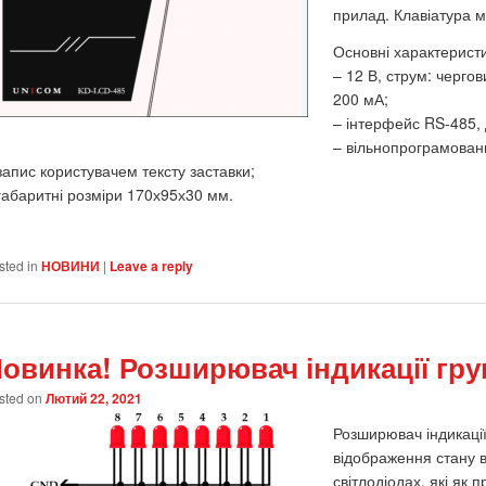
прилад. Клавіатура м
Основні характеристи
– 12 В, струм: черг
200 мА;
– інтерфейс RS-485, 
– вільнопрограмовани
запис користувачем тексту заставки;
габаритні розміри 170х95х30 мм.
sted in
НОВИНИ
|
Leave a reply
овинка! Розширювач індикації гру
sted on
Лютий 22, 2021
Розширювач індикації
відображення стану 
світлодіодах, які як