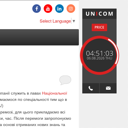
Select Language
▼
PRICE
04:51:04
06.08.2026 THU
панії служить в лавах
Національної
ймаємося по спеціальності тим що в
!)
ремозі, для цього прикладаємо всі
си, час. Після перемоги запропонуємо
а основі отриманих нових знань та