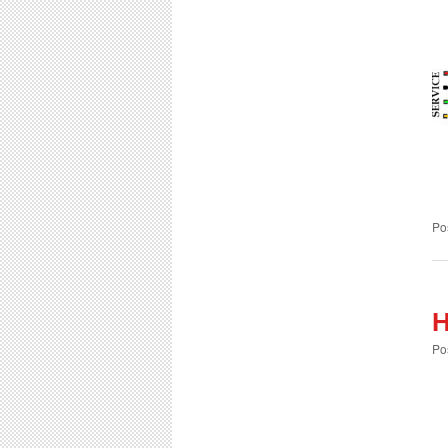
Po
Н
Po