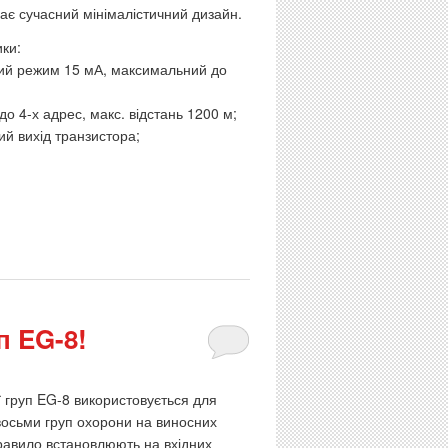
ає сучасний мінімалістичний дизайн.
ки:
овий режим 15 мА, максимальний до
до 4-х адрес, макс. відстань 1200 м;
й вихід транзистора;
п EG-8!
 груп EG-8 використовується для
восьми груп охорони на виносних
 правило встановлюють на вхідних