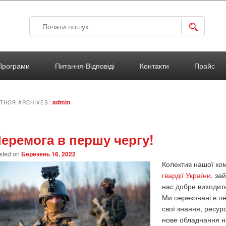
Search
Програми
Питання-Відповіді
Контакти
Прайс
admin
THOR ARCHIVES:
еремога в першу чергу!
sted on
Березень 16, 2022
Колектив нашої ком
гвардії України
, за
нас добре виходить
Ми переконані в пе
свої знання, ресур
нове обладнання н