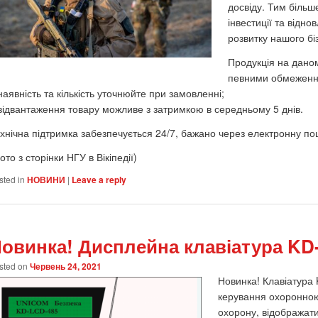
досвіду. Тим більш
інвестиції та відн
розвитку нашого бі
Продукція на даном
певними обмеженн
наявність та кількість уточнюйте при замовленні;
відвантаження товару можливе з затримкою в середньому 5 днів.
хнічна підтримка забезпечується 24/7, бажано через електронну по
ото з сторінки НГУ в Вікіпедії)
sted in
НОВИНИ
|
Leave a reply
овинка! Дисплейна клавіатура KD
sted on
Червень 24, 2021
Новинка! Клавіатура
керування охоронною
охорону, відображати