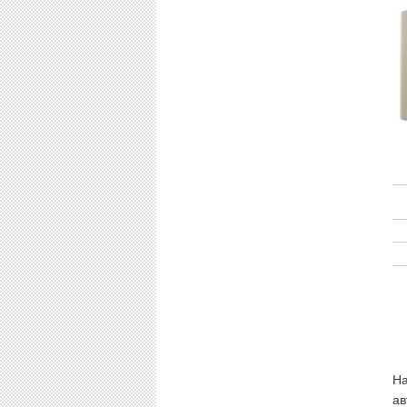
На
ав