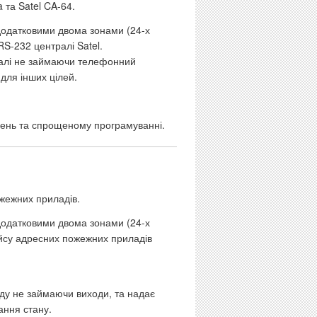
 та Satel CA-64.
одатковими двома зонами (24-х
RS-232 централі Satel.
тралі не займаючи телефонний
для інших цілей.
лень та спрощеному програмуванні.
жежних приладів.
одатковими двома зонами (24-х
ейсу адресних пожежних приладів
аду не займаючи виходи, та надає
ання стану.