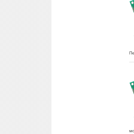
Пе
мо