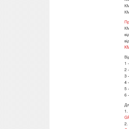
КМ
КМ
Пр
КМ
ві
ві
KM
Ві
1 
2 
3 
4 
5
6 
Дл
1.
G
2.