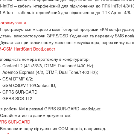
-IntTel – кабель інтерфейсний для підключення до ППК IntTel 4/8/1
-Arton – кабель інтерфейсний для підключення до ППК Артон-4/8.
ограмування.
 програмується місцево з комп’ютерної програми «КМ конфігуратор
дстань, використовуючи GPRS/CSD з’єднання та передачу SMS пов
дбувається при включеному живленні комунікатора, через вилку на пла
-GSM HardStart BootLoader
дповідність номера протоколу в конфігураторі:
– Contact ID (4/1/3/2/3, DTMF, Dual one/1400 Hz);
– Ademco Express (4/2, DTMF, Dual Tone/1400 Hz);
–
GSM
DTMF 0/2;
–
GSM
CSD
/V.110/Contact ID;
 – GPRS SUR-GARD;
– GPRS SOS 112.
я роботи КМ в режимі GPRS SUR-GARD необхідно:
 Ознайомитися з даним документом:
PRS SUR-GARD
 Встановити пару віртуальних СОМ-портів, наприклад: