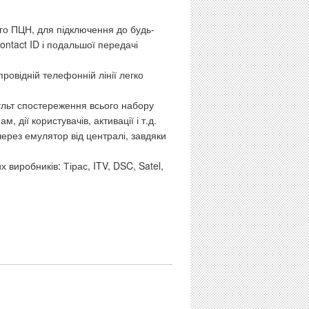
о ПЦН, для підключення до будь-
ontact ID і подальшої передачі
провідній телефонній лінії легко
льт спостереження всього набору
, дії користувачів, активації і т.д.
ерез емулятор від централі, завдяки
виробників: Тірас, ITV, DSC, Satel,