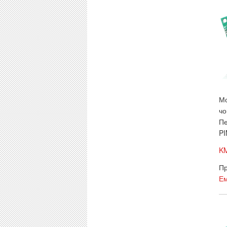
Мо
чо
Пе
PI
KM
Пр
Ем