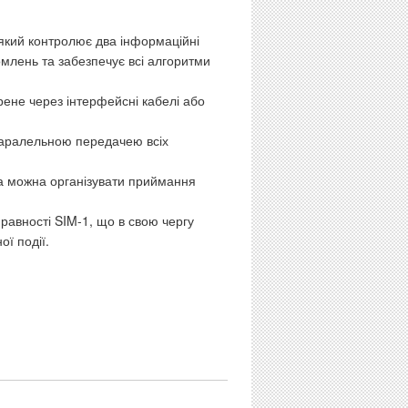
 який контролює два інформаційні
омлень та забезпечує всі алгоритми
ене через інтерфейсні кабелі або
 паралельною передачею всіх
ма можна організувати приймання
равності SIM-1, що в свою чергу
ої події.