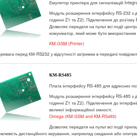
Емулятор принтера для сигналізацій Integra
Модуль розширення інтерфейсу RS-232 з д
годинні Z1 та Z2). Підключення до роз’єму 
Дозволяє передати на пульт всі події цен
комунікатор, який може бути використаним 
KM-GSM (Printer)
ревага перед КМ-RS232 у відсутності затримки в передачі повідом
КМ-RS485
Плата інтерфейсу RS-485 для адресних по
Модуль розширення інтерфейсу RS-485 з д
годинні Z1 та Z2). Підключення до інтерф
великої інформаційної ємності.
Omega (KM-GSM and KM-RS485)
Дозволяє передати на пульт всі події прил
жливість дистанційного керування, наприклад скидання або опитув