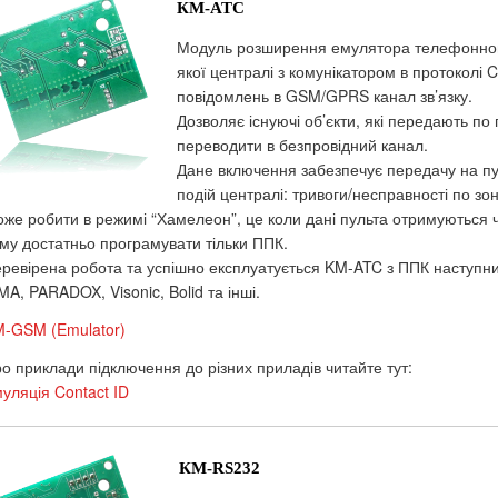
КМ-ATC
Модуль розширення емулятора телефонног
якої централі з комунікатором в протоколі C
повідомлень в GSM/GPRS канал зв’язку.
Дозволяє існуючі об’єкти, які передають по 
переводити в безпровідний канал.
Дане включення забезпечує передачу на пу
подій централі: тривоги/несправності по зонам
же робити в режимі “Хамелеон”, це коли дані пульта отримуються ч
му достатньо програмувати тільки ППК.
ревірена робота та успішно експлуатується KM-ATC з ППК наступних 
MA, PARADOX, Visonic, Bolid та інші.
-GSM (Emulator)
о приклади підключення до різних приладів читайте тут:
уляція Contact ID
КМ-RS232