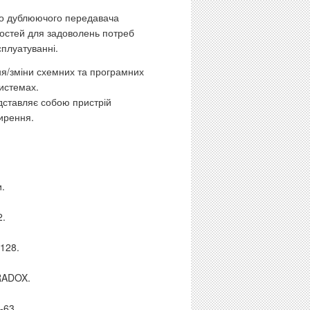
бо дублюючого передавача
остей для задоволень потреб
плуатуванні.
ня/зміни схемних та програмних
системах.
дставляє собою пристрій
ирення.
.
2.
128.
RADOX.
-63.