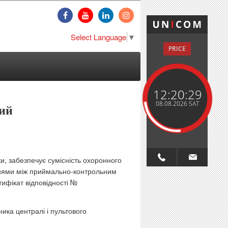
Select Language
▼
PRICE
12:20:29
08.08.2026 SAT
ий
и, забезпечує сумісність охоронного
ннями між приймально-контрольним
ифікат відповідності №
ника централі і пультового