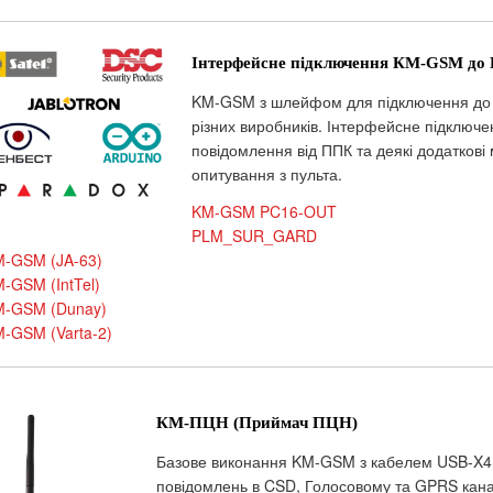
Інтерфейсне підключення КМ-GSM до 
KM-GSM з шлейфом для підключення до 
різних виробників. Інтерфейсне підключе
повідомлення від ППК та деякі додаткові
опитування з пульта.
KM-GSM PC16-OUT
PLM_SUR_GARD
-GSM (JA-63)
-GSM (IntTel)
M-GSM (Dunay)
-GSM (Varta-2)
КМ-ПЦН (Приймач ПЦН)
Базове виконання KM-GSM з кабелем USB-X4 
повідомлень в CSD, Голосовому та GPRS кана