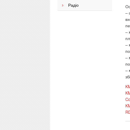
Радіо
Ос
– 
вх
пе
– 
пл
– 
по
– 
по
– 
зб
KM
KM
Co
K
R