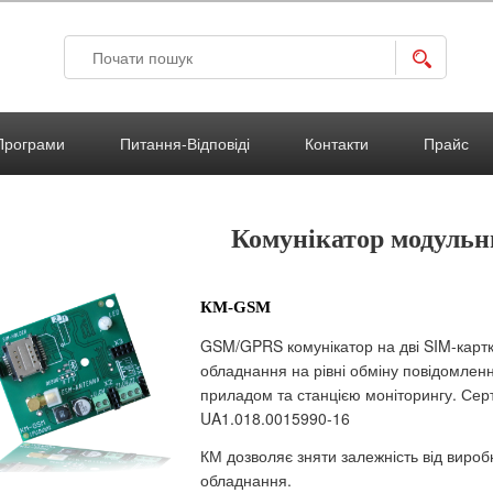
Search
Програми
Питання-Відповіді
Контакти
Прайс
Комунікатор модульн
КМ-GSM
GSM/GPRS комунікатор на дві SIM-картк
обладнання на рівні обміну повідомле
приладом та станцією моніторингу. Серт
UA1.018.0015990-16
КМ дозволяє зняти залежність від вироб
обладнання.