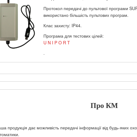
Протокол передачі до пультової програми SU
використано більшість пультових програм.
Клас захисту: IP44.
Програма для тестових цілей:
U N I P O R T
.
Про КМ
ша продукція дає можливість передачі інформації від будь-яких о
томатики.