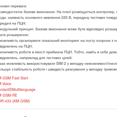
новні переваги:
самодостатнє базове виконання. На платі розміщується контролер,
оди, наявність основного живлення 220 В, передачу тестових повід
редачі на ПЦН;
модульний принцип. Базове виконання може бути відповідно розшир
ати розширення;
можливість організувати локальний моніторинг на посту охорони з
відомлень на ПЦН;
можливість роботи в якості приймача ПЦН. Тобто, навіть в себе до
відомлень, наприклад для тестових цілей;
має можливість використовувати SIM-2 у випадку неможливості/несп
ільшує стабільність роботи і швидкість реагування у випадку тривожн
-GSM Fast Start
-Voice
ntactIDMultilanguage
M-GSM-RE
DR-433 (KM-GSM)