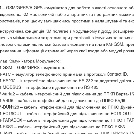
 – GSM/GPRS/A-GPS комунікатор для роботи в якості основного а
відомлень. КМ має великий набір апаратних та програмних можлив
ристувачів, при цьому залишаючись простими в налаштуванні та екс
нструктивна концепція КМ полягає в модульному підході розширен
шень з мінімальними затратами при реалізації в існуючих та нових 
новою системи являється базове виконання на платі КМ-GSM, пре
редавання інформації отриманої через свої входи або модулі розш
лад Комунікатора Модульного:
-GSM – GSM/GPRS комунікатор.
-АТС – емулятор телефонного приймача в протоколі Contact ID.
-RS232 – інтерфейсне підключення по RS-232 та додаткові дві зони
-MODBUS – інтерфейсне підключення по RS-485.
-Varta2 – кабель інтерфейсний для підключення до ППКП Варта-1/
-VBD6 – кабель інтерфейсний для підключення до ППКО ВБД6.
-DUN128 – кабель інтерфейсний для підключення до ППКО Дунай-
-PC16OUT – кабель інтерфейсний для підключення по PC16-OUT.
-PARADOX – кабель інтерфейсний для підключення до ППКОП PA
-RKS6 – кабель інтерфейсний для підключення до ППКО RKS6.
-JA63 – кабель інтерфейсний для підключення до ППК Jablotron JA