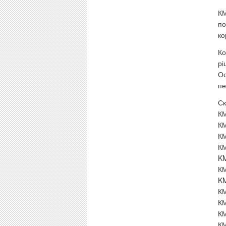
КМ
по
ко
Ко
рі
Ос
пе
Ск
КМ
КМ
КМ
КМ
KM
КМ
KM
КМ
КМ
КМ
КМ